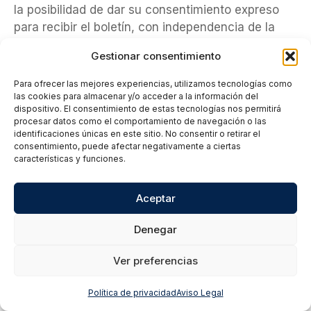
la posibilidad de dar su consentimiento expreso
para recibir el boletín, con independencia de la
información comercial puntualmente solicitada.
Gestionar consentimiento
Conforme a lo dispuesto en la Ley 34/2002 de
Para ofrecer las mejores experiencias, utilizamos tecnologías como
Servicios de la Sociedad de la Información y de
las cookies para almacenar y/o acceder a la información del
dispositivo. El consentimiento de estas tecnologías nos permitirá
comercio electrónico, comparalo.digital se
procesar datos como el comportamiento de navegación o las
compromete a no enviar comunicaciones de
identificaciones únicas en este sitio. No consentir o retirar el
consentimiento, puede afectar negativamente a ciertas
carácter comercial sin identificarlas debidamente.
características y funciones.
Documento revisado el 09/01/2025
Aceptar
De parte del equipo que
Denegar
formamos comparalo.digital te agradecemos el
tiempo dedicado en leer esta política de
Ver preferencias
privacidad.
Política de privacidad
Aviso Legal