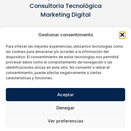
Consultoría Tecnológica
Marketing Digital
Negocios De Gran Canaria
Gestionar consentimiento
Negocios De Sevilla
Para ofrecer las mejores experiencias, utilizamos tecnologías como
Negocios De Tenerife
las cookies para almacenar y/o acceder a la información del
Negocios De Valencia
dispositivo. El consentimiento de estas tecnologías nos permitirá
procesar datos como el comportamiento de navegación o las
identificaciones únicas en este sitio. No consentir o retirar el
consentimiento, puede afectar negativamente a ciertas
Ni Un Pelo De Tonto
características y funciones.
Tu Traspaso
Aceptar
Denegar
2026 Comparalo Digital • Powered by
Diseño Web
Ver preferencias
Tenerife