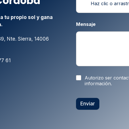
 Córdoba
Haz clic o arrast
a tu propio sol y gana
Mensaje
a.
39, Nte. Sierra, 14006
77 61
Autorizo ser contac
información.
Enviar